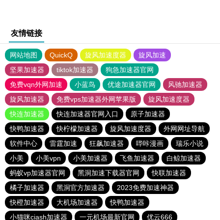
友情链接
网站地图
QuickQ
旋风加速度器
旋风加速
坚果加速器
tiktok加速器
狗急加速器官网
免费vqn外网加速
小蓝鸟
优途加速器官网
风驰加速器
旋风加速器
免费vps加速器外网苹果版
旋风加速度器
快连加速器
快连加速器官网入口
原子加速器
快鸭加速器
快柠檬加速器
旋风加速度器
外网网址导航
软件中心
雷霆加速
狂飙加速器
哔咔漫画
瑞乐小说
小美
小美vpn
小美加速器
飞鱼加速器
白鲸加速器
蚂蚁vp加速器官网
黑洞加速下载器官网
快联加速器
橘子加速器
黑洞官方加速器
2023免费加速神器
快橙加速器
大机场加速器
快鸭加速器
小猫咪ciash加速器
一元机场最新官网
优云666