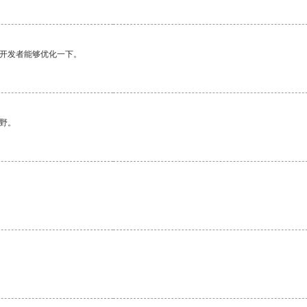
望开发者能够优化一下。
野。
。