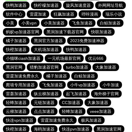
快鸭加速器
快柠檬加速器
旋风加速度器
外网网址导航
软件中心
雷霆加速
狂飙加速器
哔咔漫画
瑞乐小说
小美
小美vpn
小美加速器
飞鱼加速器
白鲸加速器
蚂蚁vp加速器官网
黑洞加速下载器官网
快联加速器
橘子加速器
黑洞官方加速器
2023免费加速神器
快橙加速器
大机场加速器
快鸭加速器
小猫咪ciash加速器
一元机场最新官网
优云666
黑洞官网
猎豹加速器官网
turbo加速器
大象加速器
雷霆加速免费永久
橘子加速器
白鲸加速器
爬墙专用加速器
飞兔加速器
小牛vp加速器
小牛加速
雷轰加速器
纵云梯加速器
起飞加速器
海外梯子官网
轻蜂加速器
元链加速器
CC加速器
大象加速器
云梯加速器
点点加速器
轻蜂加速器
veee加速器
快连vρn加速器
雷霆加速免费永久
极风加速器
快橙加速器
海鸥加速器
快连pvn加速器
黑洞加速官网