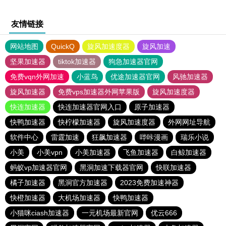
友情链接
网站地图
QuickQ
旋风加速度器
旋风加速
坚果加速器
tiktok加速器
狗急加速器官网
免费vqn外网加速
小蓝鸟
优途加速器官网
风驰加速器
旋风加速器
免费vps加速器外网苹果版
旋风加速度器
快连加速器
快连加速器官网入口
原子加速器
快鸭加速器
快柠檬加速器
旋风加速度器
外网网址导航
软件中心
雷霆加速
狂飙加速器
哔咔漫画
瑞乐小说
小美
小美vpn
小美加速器
飞鱼加速器
白鲸加速器
蚂蚁vp加速器官网
黑洞加速下载器官网
快联加速器
橘子加速器
黑洞官方加速器
2023免费加速神器
快橙加速器
大机场加速器
快鸭加速器
小猫咪ciash加速器
一元机场最新官网
优云666