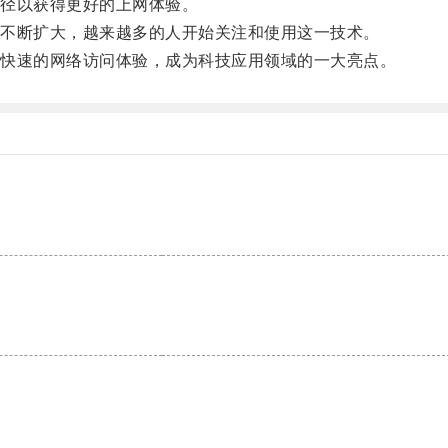
径以获得更好的上网体验。
不断扩大，越来越多的人开始关注和使用这一技术。
快速的网络访问体验，成为科技应用领域的一大亮点。