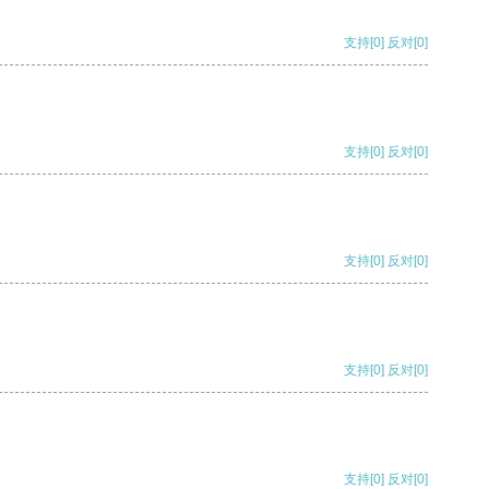
支持
[0]
反对
[0]
支持
[0]
反对
[0]
支持
[0]
反对
[0]
支持
[0]
反对
[0]
支持
[0]
反对
[0]