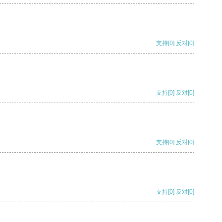
支持
[0]
反对
[0]
支持
[0]
反对
[0]
支持
[0]
反对
[0]
支持
[0]
反对
[0]