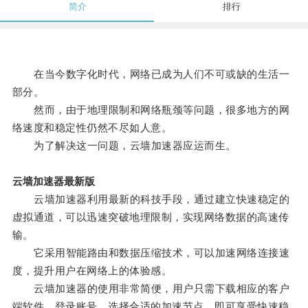
简介
排行
在当今数字化时代，网络已成为人们不可或缺的生活一
部分。
然而，由于地理限制和网络瓶颈等问题，很多地方的网
络速度和稳定性仍然不尽如人意。
为了解决这一问题，云墙加速器应运而生。
云墙加速器最新版
云墙加速器利用最新的科技手段，通过建立快速稳定的
虚拟通道，可以迅速突破地理限制，实现网络数据的高速传
输。
它采用智能路由和数据压缩技术，可以加速网络连接速
度，提升用户在网络上的体验感。
云墙加速器的使用非常简便，用户只需下载相应的客户
端软件，登录账号，选择合适的加速节点，即可享受快速稳