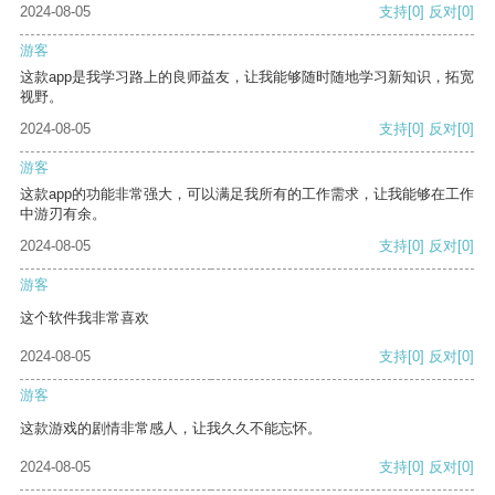
2024-08-05
支持
[0]
反对
[0]
游客
这款app是我学习路上的良师益友，让我能够随时随地学习新知识，拓宽
视野。
2024-08-05
支持
[0]
反对
[0]
游客
这款app的功能非常强大，可以满足我所有的工作需求，让我能够在工作
中游刃有余。
2024-08-05
支持
[0]
反对
[0]
游客
这个软件我非常喜欢
2024-08-05
支持
[0]
反对
[0]
游客
这款游戏的剧情非常感人，让我久久不能忘怀。
2024-08-05
支持
[0]
反对
[0]