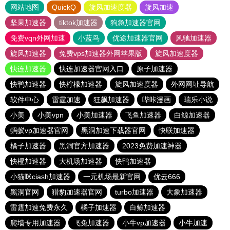
网站地图
QuickQ
旋风加速度器
旋风加速
坚果加速器
tiktok加速器
狗急加速器官网
免费vqn外网加速
小蓝鸟
优途加速器官网
风驰加速器
旋风加速器
免费vps加速器外网苹果版
旋风加速度器
快连加速器
快连加速器官网入口
原子加速器
快鸭加速器
快柠檬加速器
旋风加速度器
外网网址导航
软件中心
雷霆加速
狂飙加速器
哔咔漫画
瑞乐小说
小美
小美vpn
小美加速器
飞鱼加速器
白鲸加速器
蚂蚁vp加速器官网
黑洞加速下载器官网
快联加速器
橘子加速器
黑洞官方加速器
2023免费加速神器
快橙加速器
大机场加速器
快鸭加速器
小猫咪ciash加速器
一元机场最新官网
优云666
黑洞官网
猎豹加速器官网
turbo加速器
大象加速器
雷霆加速免费永久
橘子加速器
白鲸加速器
爬墙专用加速器
飞兔加速器
小牛vp加速器
小牛加速