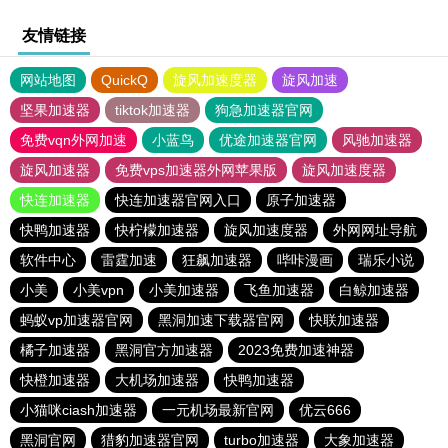
友情链接
网站地图
QuickQ
旋风加速度器
旋风加速
坚果加速器
tiktok加速器
狗急加速器官网
免费vqn外网加速
小蓝鸟
优途加速器官网
风驰加速器
旋风加速器
免费vps加速器外网苹果版
旋风加速度器
快连加速器
快连加速器官网入口
原子加速器
快鸭加速器
快柠檬加速器
旋风加速度器
外网网址导航
软件中心
雷霆加速
狂飙加速器
哔咔漫画
瑞乐小说
小美
小美vpn
小美加速器
飞鱼加速器
白鲸加速器
蚂蚁vp加速器官网
黑洞加速下载器官网
快联加速器
橘子加速器
黑洞官方加速器
2023免费加速神器
快橙加速器
大机场加速器
快鸭加速器
小猫咪ciash加速器
一元机场最新官网
优云666
黑洞官网
猎豹加速器官网
turbo加速器
大象加速器