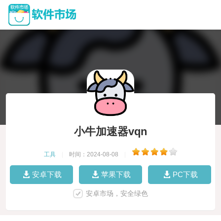
小牛加速器vqn
工具
|
时间：2024-08-08
|
安卓下载
苹果下载
PC下载
安卓市场，安全绿色