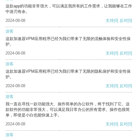
这款app的功能非常强大，可以满足我所有的工作需求，让我能够在工作
中游刃有余。
2024-08-08
支持
[0]
反对
[0]
游客
这款加速器VPM应用程序已经为我们带来了无限的流畅体验和安全性保
护。
2024-08-08
支持
[0]
反对
[0]
游客
这款加速器VPM应用程序已经为我们带来了无限的隐私保护和安全性保
护。
2024-08-08
支持
[0]
反对
[0]
游客
我一直在寻找一款功能强大、操作简单的办公软件，终于找到了它。这
款软件的功能非常强大，可以满足我日常办公的所有需求。操作也很简
单，即使是小白也能快速上手。
2024-08-08
支持
[0]
反对
[0]
游客