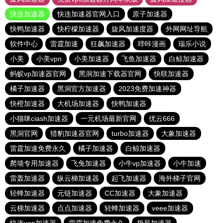
快连加速器
快连加速器官网入口
原子加速器
快鸭加速器
快柠檬加速器
旋风加速度器
外网网址导航
软件中心
雷霆加速
狂飙加速器
哔咔漫画
瑞乐小说
小美
小美vpn
小美加速器
飞鱼加速器
白鲸加速器
蚂蚁vp加速器官网
黑洞加速下载器官网
快联加速器
橘子加速器
黑洞官方加速器
2023免费加速神器
快橙加速器
大机场加速器
快鸭加速器
小猫咪ciash加速器
一元机场最新官网
优云666
黑洞官网
猎豹加速器官网
turbo加速器
大象加速器
雷霆加速免费永久
橘子加速器
白鲸加速器
爬墙专用加速器
飞兔加速器
小牛vp加速器
小牛加速
雷轰加速器
纵云梯加速器
起飞加速器
海外梯子官网
轻蜂加速器
元链加速器
CC加速器
大象加速器
云梯加速器
点点加速器
轻蜂加速器
veee加速器