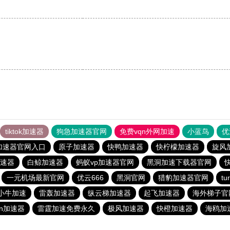
tiktok加速器
狗急加速器官网
免费vqn外网加速
小蓝鸟
优
加速器官网入口
原子加速器
快鸭加速器
快柠檬加速器
旋风
速器
白鲸加速器
蚂蚁vp加速器官网
黑洞加速下载器官网
一元机场最新官网
优云666
黑洞官网
猎豹加速器官网
t
小牛加速
雷轰加速器
纵云梯加速器
起飞加速器
海外梯子官
ρn加速器
雷霆加速免费永久
极风加速器
快橙加速器
海鸥加