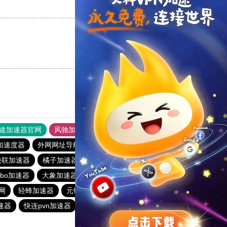
支持
[0]
反对
[0]
支持
[0]
反对
[0]
途加速器官网
风驰加速器
旋风加速器
加速度器
外网网址导航
软件中心
雷霆加速
狂飙加速器
快联加速器
橘子加速器
黑洞官方加速器
2023免费加速神器
urbo加速器
大象加速器
雷霆加速免费永久
橘子加速器
网
轻蜂加速器
元链加速器
CC加速器
大象加速器
速器
快连pvn加速器
黑洞加速官网
白鲸加速器