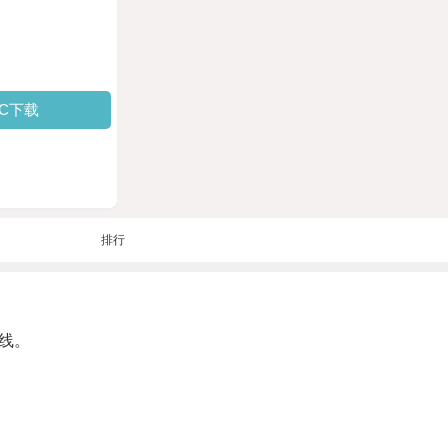
PC下载
排行
线。