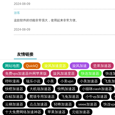
2024-08-09
游客
这款软件的功能非常强大，使用起来非常方便。
2024-08-09
友情链接
网站地图
QuickQ
旋风加速度器
旋风加速
坚果加速器
免费vps加速器外网苹果版
旋风加速度器
快连加速器
快连
哔咔漫画
瑞乐小说
小美
小美vpn
小美加速器
飞鱼加
快橙加速器
大机场加速器
快鸭加速器
小猫咪ciash加速器
白鲸加速器
爬墙专用加速器
飞兔加速器
小牛vp加速器
云梯加速器
点点加速器
轻蜂加速器
veee加速器
快连v
十大免费网络加速神器
苹果加速器
元链加速器