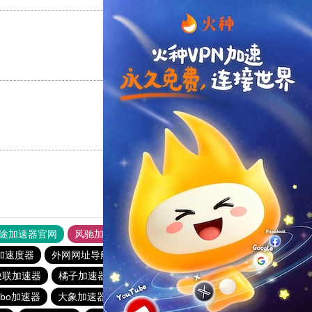
支持
[0]
反对
[0]
支持
[0]
反对
[0]
途加速器官网
风驰加速器
旋风加速器
加速度器
外网网址导航
软件中心
雷霆加速
狂飙加速器
快联加速器
橘子加速器
黑洞官方加速器
2023免费加速神器
urbo加速器
大象加速器
雷霆加速免费永久
橘子加速器