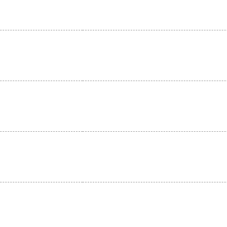
。
。
。