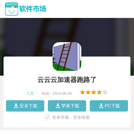
云云云加速器跑路了
工具
|
时间：2024-08-09
|
安卓下载
苹果下载
PC下载
安卓市场，安全绿色