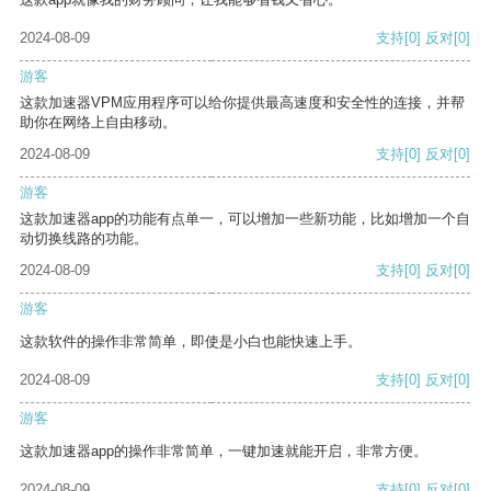
2024-08-09
支持
[0]
反对
[0]
游客
这款加速器VPM应用程序可以给你提供最高速度和安全性的连接，并帮
助你在网络上自由移动。
2024-08-09
支持
[0]
反对
[0]
游客
这款加速器app的功能有点单一，可以增加一些新功能，比如增加一个自
动切换线路的功能。
2024-08-09
支持
[0]
反对
[0]
游客
这款软件的操作非常简单，即使是小白也能快速上手。
2024-08-09
支持
[0]
反对
[0]
游客
这款加速器app的操作非常简单，一键加速就能开启，非常方便。
2024-08-09
支持
[0]
反对
[0]