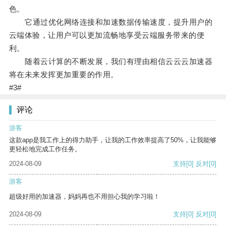
色。
它通过优化网络连接和加速数据传输速度，提升用户的
云端体验，让用户可以更加流畅地享受云端服务带来的便
利。
随着云计算的不断发展，我们有理由相信云云云加速器
将在未来发挥更加重要的作用。
#3#
评论
游客
这款app是我工作上的得力助手，让我的工作效率提高了50%，让我能够
更轻松地完成工作任务。
2024-08-09
支持
[0]
反对
[0]
游客
超级好用的加速器，妈妈再也不用担心我的学习啦！
2024-08-09
支持
[0]
反对
[0]