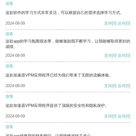
游客
这款软件的学习方式非常灵活，可以根据自己的需求选择学习方式。
2024-08-09
支持
[0]
反对
[0]
游客
这款app的学习氛围很浓厚，能够激励我不断学习，让我能够取得更好的
成绩。
2024-08-09
支持
[0]
反对
[0]
游客
这款加速器VPM应用程序已经为我们带来了无限的流畅体验。
2024-08-09
支持
[0]
反对
[0]
游客
这款加速器VPM应用程序提供了顶级的安全性和隐私保护。
2024-08-09
支持
[0]
反对
[0]
游客
这款app就像我的财务顾问，让我能够省钱又省心。