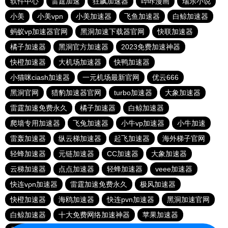
软件中心
雷霆加速
狂飙加速器
哔咔漫画
瑞乐小说
小美
小美vpn
小美加速器
飞鱼加速器
白鲸加速器
蚂蚁vp加速器官网
黑洞加速下载器官网
快联加速器
橘子加速器
黑洞官方加速器
2023免费加速神器
快橙加速器
大机场加速器
快鸭加速器
小猫咪ciash加速器
一元机场最新官网
优云666
黑洞官网
猎豹加速器官网
turbo加速器
大象加速器
雷霆加速免费永久
橘子加速器
白鲸加速器
爬墙专用加速器
飞兔加速器
小牛vp加速器
小牛加速
雷轰加速器
纵云梯加速器
起飞加速器
海外梯子官网
轻蜂加速器
元链加速器
CC加速器
大象加速器
云梯加速器
点点加速器
轻蜂加速器
veee加速器
快连vρn加速器
雷霆加速免费永久
极风加速器
快橙加速器
海鸥加速器
快连pvn加速器
黑洞加速官网
白鲸加速器
十大免费网络加速神器
苹果加速器