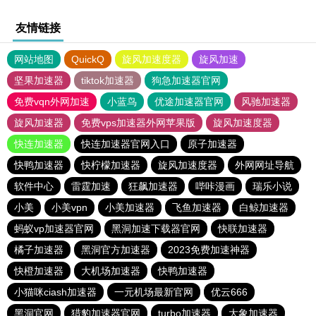
友情链接
网站地图
QuickQ
旋风加速度器
旋风加速
坚果加速器
tiktok加速器
狗急加速器官网
免费vqn外网加速
小蓝鸟
优途加速器官网
风驰加速器
旋风加速器
免费vps加速器外网苹果版
旋风加速度器
快连加速器
快连加速器官网入口
原子加速器
快鸭加速器
快柠檬加速器
旋风加速度器
外网网址导航
软件中心
雷霆加速
狂飙加速器
哔咔漫画
瑞乐小说
小美
小美vpn
小美加速器
飞鱼加速器
白鲸加速器
蚂蚁vp加速器官网
黑洞加速下载器官网
快联加速器
橘子加速器
黑洞官方加速器
2023免费加速神器
快橙加速器
大机场加速器
快鸭加速器
小猫咪ciash加速器
一元机场最新官网
优云666
黑洞官网
猎豹加速器官网
turbo加速器
大象加速器