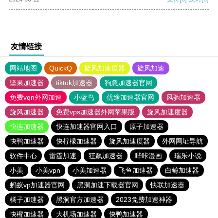
友情链接
网站地图
QuickQ
旋风加速度器
旋风加速
坚果加速器
tiktok加速器
狗急加速器官网
免费vqn外网加速
小蓝鸟
优途加速器官网
风驰加速器
旋风加速器
免费vps加速器外网苹果版
旋风加速度器
快连加速器
快连加速器官网入口
原子加速器
快鸭加速器
快柠檬加速器
旋风加速度器
外网网址导航
软件中心
雷霆加速
狂飙加速器
哔咔漫画
瑞乐小说
小美
小美vpn
小美加速器
飞鱼加速器
白鲸加速器
蚂蚁vp加速器官网
黑洞加速下载器官网
快联加速器
橘子加速器
黑洞官方加速器
2023免费加速神器
快橙加速器
大机场加速器
快鸭加速器