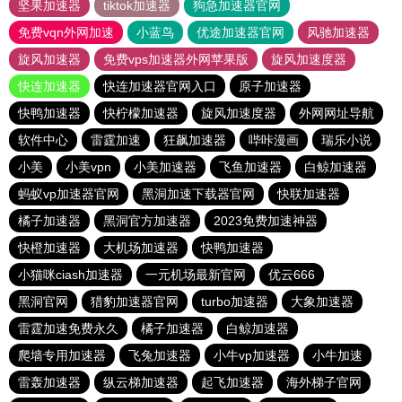
坚果加速器
tiktok加速器
狗急加速器官网
免费vqn外网加速
小蓝鸟
优途加速器官网
风驰加速器
旋风加速器
免费vps加速器外网苹果版
旋风加速度器
快连加速器
快连加速器官网入口
原子加速器
快鸭加速器
快柠檬加速器
旋风加速度器
外网网址导航
软件中心
雷霆加速
狂飙加速器
哔咔漫画
瑞乐小说
小美
小美vpn
小美加速器
飞鱼加速器
白鲸加速器
蚂蚁vp加速器官网
黑洞加速下载器官网
快联加速器
橘子加速器
黑洞官方加速器
2023免费加速神器
快橙加速器
大机场加速器
快鸭加速器
小猫咪ciash加速器
一元机场最新官网
优云666
黑洞官网
猎豹加速器官网
turbo加速器
大象加速器
雷霆加速免费永久
橘子加速器
白鲸加速器
爬墙专用加速器
飞兔加速器
小牛vp加速器
小牛加速
雷轰加速器
纵云梯加速器
起飞加速器
海外梯子官网