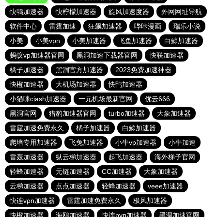
快鸭加速器
快柠檬加速器
旋风加速度器
外网网址导航
软件中心
雷霆加速
狂飙加速器
哔咔漫画
瑞乐小说
小美
小美vpn
小美加速器
飞鱼加速器
白鲸加速器
蚂蚁vp加速器官网
黑洞加速下载器官网
快联加速器
橘子加速器
黑洞官方加速器
2023免费加速神器
快橙加速器
大机场加速器
快鸭加速器
小猫咪ciash加速器
一元机场最新官网
优云666
黑洞官网
猎豹加速器官网
turbo加速器
大象加速器
雷霆加速免费永久
橘子加速器
白鲸加速器
爬墙专用加速器
飞兔加速器
小牛vp加速器
小牛加速
雷轰加速器
纵云梯加速器
起飞加速器
海外梯子官网
轻蜂加速器
元链加速器
CC加速器
大象加速器
云梯加速器
点点加速器
轻蜂加速器
veee加速器
快连vρn加速器
雷霆加速免费永久
极风加速器
快橙加速器
海鸥加速器
快连pvn加速器
黑洞加速官网