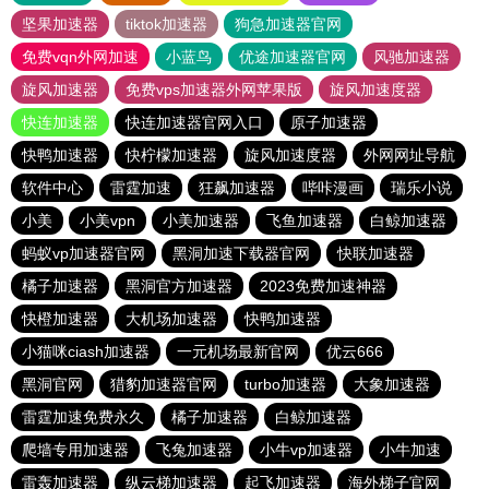
坚果加速器
tiktok加速器
狗急加速器官网
免费vqn外网加速
小蓝鸟
优途加速器官网
风驰加速器
旋风加速器
免费vps加速器外网苹果版
旋风加速度器
快连加速器
快连加速器官网入口
原子加速器
快鸭加速器
快柠檬加速器
旋风加速度器
外网网址导航
软件中心
雷霆加速
狂飙加速器
哔咔漫画
瑞乐小说
小美
小美vpn
小美加速器
飞鱼加速器
白鲸加速器
蚂蚁vp加速器官网
黑洞加速下载器官网
快联加速器
橘子加速器
黑洞官方加速器
2023免费加速神器
快橙加速器
大机场加速器
快鸭加速器
小猫咪ciash加速器
一元机场最新官网
优云666
黑洞官网
猎豹加速器官网
turbo加速器
大象加速器
雷霆加速免费永久
橘子加速器
白鲸加速器
爬墙专用加速器
飞兔加速器
小牛vp加速器
小牛加速
雷轰加速器
纵云梯加速器
起飞加速器
海外梯子官网