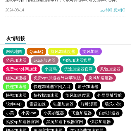
2024-08-14
支持
[0]
反对
[0]
友情链接
网站地图
QuickQ
旋风加速度器
旋风加速
坚果加速器
tiktok加速器
狗急加速器官网
免费vqn外网加速
小蓝鸟
优途加速器官网
风驰加速器
旋风加速器
免费vps加速器外网苹果版
旋风加速度器
快连加速器
快连加速器官网入口
原子加速器
快鸭加速器
快柠檬加速器
旋风加速度器
外网网址导航
软件中心
雷霆加速
狂飙加速器
哔咔漫画
瑞乐小说
小美
小美vpn
小美加速器
飞鱼加速器
白鲸加速器
蚂蚁vp加速器官网
黑洞加速下载器官网
快联加速器
橘子加速器
黑洞官方加速器
2023免费加速神器