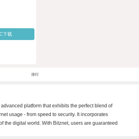
PC下载
排行
 advanced platform that exhibits the perfect blend of
ernet usage - from speed to security. It incorporates
f the digital world. With Bitznet, users are guaranteed