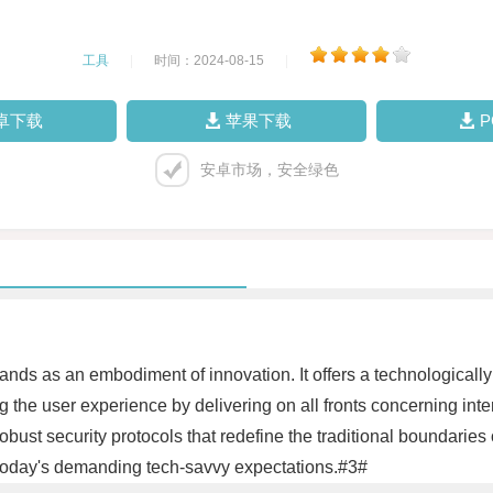
工具
|
时间：2024-08-15
|
卓下载
苹果下载
安卓市场，安全绿色
tands as an embodiment of innovation. It offers a technologically
hing the user experience by delivering on all fronts concerning int
ust security protocols that redefine the traditional boundaries o
today's demanding tech-savvy expectations.#3#