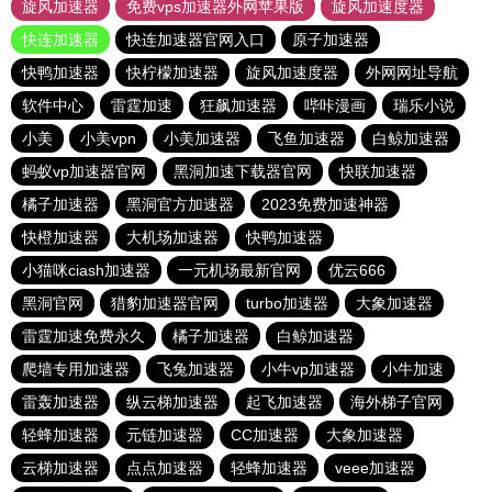
旋风加速器
免费vps加速器外网苹果版
旋风加速度器
快连加速器
快连加速器官网入口
原子加速器
快鸭加速器
快柠檬加速器
旋风加速度器
外网网址导航
软件中心
雷霆加速
狂飙加速器
哔咔漫画
瑞乐小说
小美
小美vpn
小美加速器
飞鱼加速器
白鲸加速器
蚂蚁vp加速器官网
黑洞加速下载器官网
快联加速器
橘子加速器
黑洞官方加速器
2023免费加速神器
快橙加速器
大机场加速器
快鸭加速器
小猫咪ciash加速器
一元机场最新官网
优云666
黑洞官网
猎豹加速器官网
turbo加速器
大象加速器
雷霆加速免费永久
橘子加速器
白鲸加速器
爬墙专用加速器
飞兔加速器
小牛vp加速器
小牛加速
雷轰加速器
纵云梯加速器
起飞加速器
海外梯子官网
轻蜂加速器
元链加速器
CC加速器
大象加速器
云梯加速器
点点加速器
轻蜂加速器
veee加速器