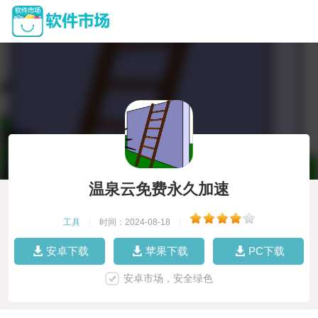
温泉云免费永久加速
工具
|
时间：2024-08-18
|
安卓下载
苹果下载
PC下载
安卓市场，安全绿色