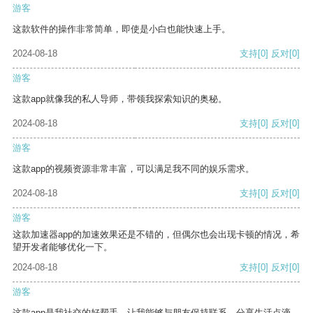
游客
这款软件的操作非常简单，即使是小白也能快速上手。
2024-08-18
支持
[0]
反对
[0]
游客
这款app就像我的私人导师，带领我探索知识的奥秘。
2024-08-18
支持
[0]
反对
[0]
游客
这款app的视频资源非常丰富，可以满足我不同的娱乐需求。
2024-08-18
支持
[0]
反对
[0]
游客
这款加速器app的加速效果还是不错的，但偶尔也会出现卡顿的情况，希
望开发者能够优化一下。
2024-08-18
支持
[0]
反对
[0]
游客
这款app是我社交的好帮手，让我能够与朋友保持联系，分享生活点滴。