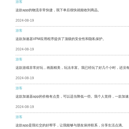
游客
这款app的物流非常快捷，我下单后很快就能收到商品。
2024-08-19
游客
这款加速器VPM应用程序提供了顶级的安全性和隐私保护。
2024-08-19
游客
这款游戏非常好玩，画面精美，玩法丰富。我已经玩了好几个小时，还没
2024-08-19
游客
这款加速器app的价格有点贵，可以适当降低一些。我个人觉得，一款加速
2024-08-19
游客
这款app是我社交的好帮手，让我能够与朋友保持联系，分享生活点滴。