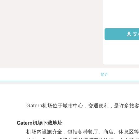
安
简介
Gatern机场位于城市中心，交通便利，是许多旅
Gatern机场下载地址
机场内设施齐全，包括各种餐厅、商店、休息区等