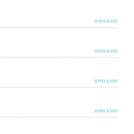
支持
[0]
反对
[0]
支持
[0]
反对
[0]
支持
[0]
反对
[0]
支持
[0]
反对
[0]