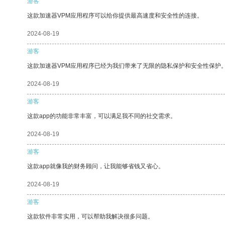
游客
这款加速器VPM应用程序可以给你提供最高速度和安全性的连接。
2024-08-19
游客
这款加速器VPM应用程序已经为我们带来了无限的隐私保护和安全性保护
2024-08-19
游客
这款app的功能非常丰富，可以满足我不同的社交需求。
2024-08-19
游客
这款app就像我的财务顾问，让我能够省钱又省心。
2024-08-19
游客
这款软件非常实用，可以帮助我解决很多问题。