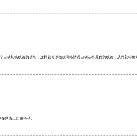
一个自动切换线路的功能，这样就可以根据网络情况自动选择最优的线路，从而获得更
你在网络上自由移动。