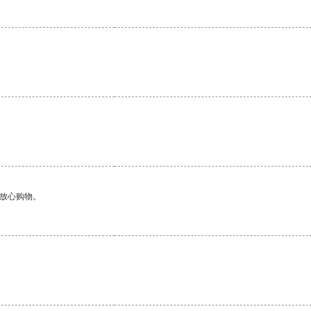
够放心购物。