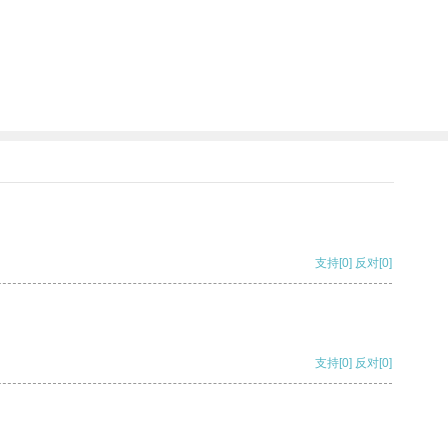
支持
[0]
反对
[0]
支持
[0]
反对
[0]