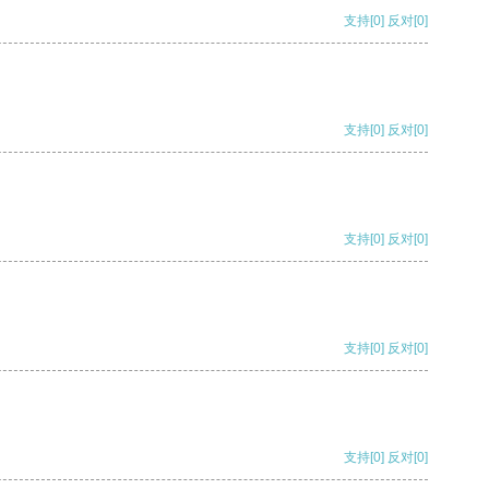
支持
[0]
反对
[0]
支持
[0]
反对
[0]
支持
[0]
反对
[0]
支持
[0]
反对
[0]
支持
[0]
反对
[0]