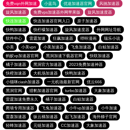
免费vqn外网加速
小蓝鸟
优途加速器官网
风驰加速器
旋风加速器
免费vps加速器外网苹果版
旋风加速度器
快连加速器
快连加速器官网入口
原子加速器
快鸭加速器
快柠檬加速器
旋风加速度器
外网网址导航
软件中心
雷霆加速
狂飙加速器
哔咔漫画
瑞乐小说
小美
小美vpn
小美加速器
飞鱼加速器
白鲸加速器
蚂蚁vp加速器官网
黑洞加速下载器官网
快联加速器
橘子加速器
黑洞官方加速器
2023免费加速神器
快橙加速器
大机场加速器
快鸭加速器
小猫咪ciash加速器
一元机场最新官网
优云666
黑洞官网
猎豹加速器官网
turbo加速器
大象加速器
雷霆加速免费永久
橘子加速器
白鲸加速器
爬墙专用加速器
飞兔加速器
小牛vp加速器
小牛加速
雷轰加速器
纵云梯加速器
起飞加速器
海外梯子官网
轻蜂加速器
元链加速器
CC加速器
大象加速器