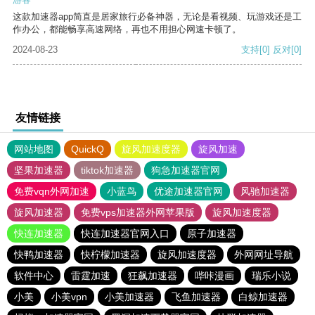
这款加速器app简直是居家旅行必备神器，无论是看视频、玩游戏还是工
作办公，都能畅享高速网络，再也不用担心网速卡顿了。
2024-08-23
支持
[0]
反对
[0]
友情链接
网站地图
QuickQ
旋风加速度器
旋风加速
坚果加速器
tiktok加速器
狗急加速器官网
免费vqn外网加速
小蓝鸟
优途加速器官网
风驰加速器
旋风加速器
免费vps加速器外网苹果版
旋风加速度器
快连加速器
快连加速器官网入口
原子加速器
快鸭加速器
快柠檬加速器
旋风加速度器
外网网址导航
软件中心
雷霆加速
狂飙加速器
哔咔漫画
瑞乐小说
小美
小美vpn
小美加速器
飞鱼加速器
白鲸加速器