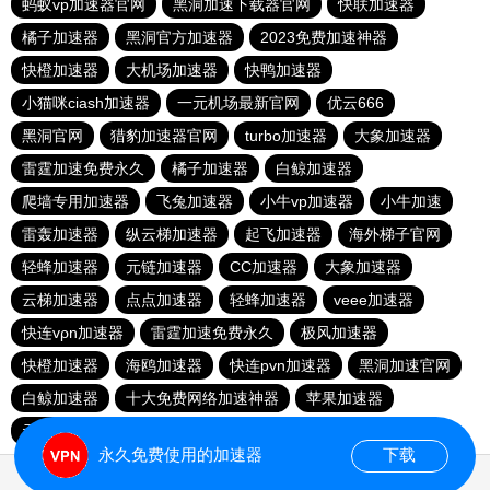
蚂蚁vp加速器官网
黑洞加速下载器官网
快联加速器
橘子加速器
黑洞官方加速器
2023免费加速神器
快橙加速器
大机场加速器
快鸭加速器
小猫咪ciash加速器
一元机场最新官网
优云666
黑洞官网
猎豹加速器官网
turbo加速器
大象加速器
雷霆加速免费永久
橘子加速器
白鲸加速器
爬墙专用加速器
飞兔加速器
小牛vp加速器
小牛加速
雷轰加速器
纵云梯加速器
起飞加速器
海外梯子官网
轻蜂加速器
元链加速器
CC加速器
大象加速器
云梯加速器
点点加速器
轻蜂加速器
veee加速器
快连vρn加速器
雷霆加速免费永久
极风加速器
快橙加速器
海鸥加速器
快连pvn加速器
黑洞加速官网
白鲸加速器
十大免费网络加速神器
苹果加速器
元链加速器
永久免费使用的加速器
下载