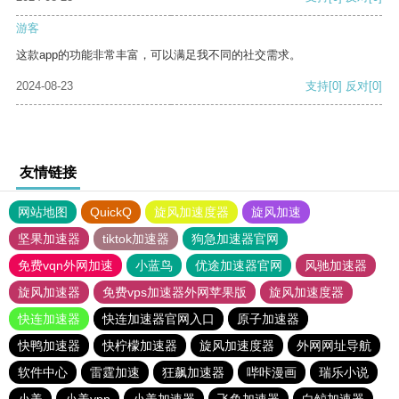
游客
这款app的功能非常丰富，可以满足我不同的社交需求。
2024-08-23
支持
[0]
反对
[0]
友情链接
网站地图
QuickQ
旋风加速度器
旋风加速
坚果加速器
tiktok加速器
狗急加速器官网
免费vqn外网加速
小蓝鸟
优途加速器官网
风驰加速器
旋风加速器
免费vps加速器外网苹果版
旋风加速度器
快连加速器
快连加速器官网入口
原子加速器
快鸭加速器
快柠檬加速器
旋风加速度器
外网网址导航
软件中心
雷霆加速
狂飙加速器
哔咔漫画
瑞乐小说