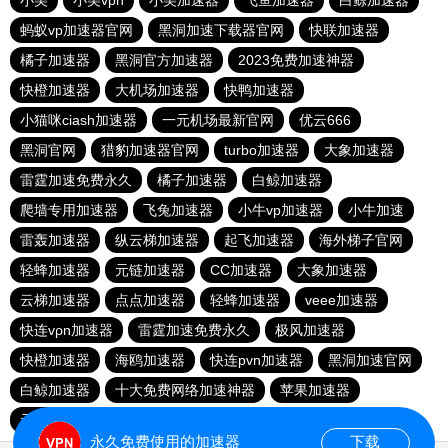
小美
小美vpn
小美加速器
飞鱼加速器
白鲸加速器
蚂蚁vp加速器官网
黑洞加速下载器官网
快联加速器
橘子加速器
黑洞官方加速器
2023免费加速神器
快橙加速器
大机场加速器
快鸭加速器
小猫咪ciash加速器
一元机场最新官网
优云666
黑洞官网
猎豹加速器官网
turbo加速器
大象加速器
雷霆加速免费永久
橘子加速器
白鲸加速器
爬墙专用加速器
飞兔加速器
小牛vp加速器
小牛加速
雷轰加速器
纵云梯加速器
起飞加速器
海外梯子官网
轻蜂加速器
元链加速器
CC加速器
大象加速器
云梯加速器
点点加速器
轻蜂加速器
veee加速器
快连vρn加速器
雷霆加速免费永久
极风加速器
快橙加速器
海鸥加速器
快连pvn加速器
黑洞加速官网
白鲸加速器
十大免费网络加速神器
苹果加速器
元链加速器
永久免费使用的加速器
下载