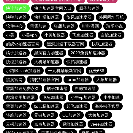
快连加速器
快连加速器官网入口
原子加速器
快鸭加速器
快柠檬加速器
旋风加速度器
外网网址导航
软件中心
雷霆加速
狂飙加速器
哔咔漫画
瑞乐小说
小美
小美vpn
小美加速器
飞鱼加速器
白鲸加速器
蚂蚁vp加速器官网
黑洞加速下载器官网
快联加速器
橘子加速器
黑洞官方加速器
2023免费加速神器
快橙加速器
大机场加速器
快鸭加速器
小猫咪ciash加速器
一元机场最新官网
优云666
黑洞官网
猎豹加速器官网
turbo加速器
大象加速器
雷霆加速免费永久
橘子加速器
白鲸加速器
爬墙专用加速器
飞兔加速器
小牛vp加速器
小牛加速
雷轰加速器
纵云梯加速器
起飞加速器
海外梯子官网
轻蜂加速器
元链加速器
CC加速器
大象加速器
云梯加速器
点点加速器
轻蜂加速器
veee加速器