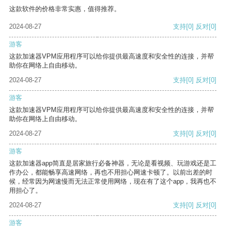
这款软件的价格非常实惠，值得推荐。
2024-08-27
支持
[0]
反对
[0]
游客
这款加速器VPM应用程序可以给你提供最高速度和安全性的连接，并帮
助你在网络上自由移动。
2024-08-27
支持
[0]
反对
[0]
游客
这款加速器VPM应用程序可以给你提供最高速度和安全性的连接，并帮
助你在网络上自由移动。
2024-08-27
支持
[0]
反对
[0]
游客
这款加速器app简直是居家旅行必备神器，无论是看视频、玩游戏还是工
作办公，都能畅享高速网络，再也不用担心网速卡顿了。以前出差的时
候，经常因为网速慢而无法正常使用网络，现在有了这个app，我再也不
用担心了。
2024-08-27
支持
[0]
反对
[0]
游客