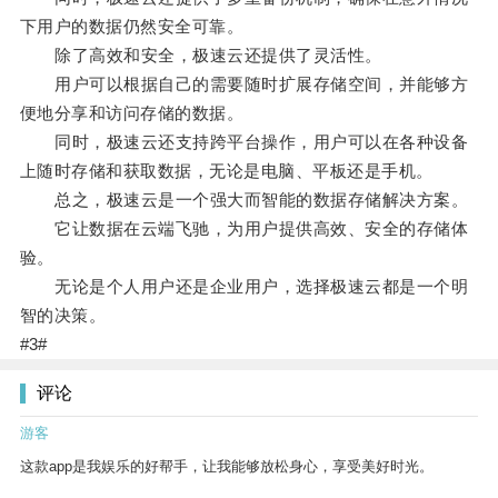
下用户的数据仍然安全可靠。
除了高效和安全，极速云还提供了灵活性。
用户可以根据自己的需要随时扩展存储空间，并能够方
便地分享和访问存储的数据。
同时，极速云还支持跨平台操作，用户可以在各种设备
上随时存储和获取数据，无论是电脑、平板还是手机。
总之，极速云是一个强大而智能的数据存储解决方案。
它让数据在云端飞驰，为用户提供高效、安全的存储体
验。
无论是个人用户还是企业用户，选择极速云都是一个明
智的决策。
#3#
评论
游客
这款app是我娱乐的好帮手，让我能够放松身心，享受美好时光。