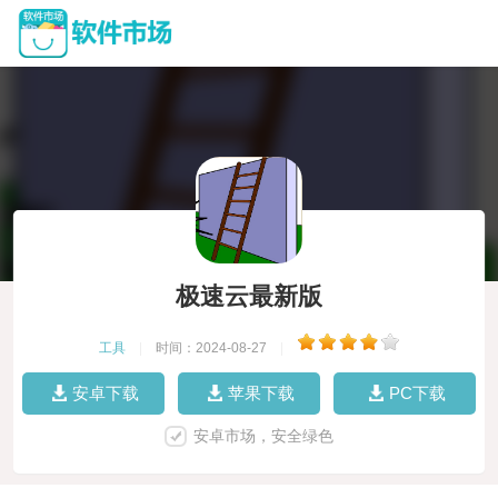
极速云最新版
工具
|
时间：2024-08-27
|
安卓下载
苹果下载
PC下载
安卓市场，安全绿色