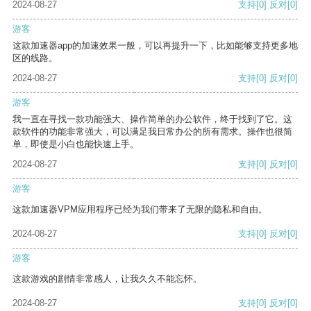
2024-08-27
支持
[0]
反对
[0]
游客
这款加速器app的加速效果一般，可以再提升一下，比如能够支持更多地
区的线路。
2024-08-27
支持
[0]
反对
[0]
游客
我一直在寻找一款功能强大、操作简单的办公软件，终于找到了它。这
款软件的功能非常强大，可以满足我日常办公的所有需求。操作也很简
单，即使是小白也能快速上手。
2024-08-27
支持
[0]
反对
[0]
游客
这款加速器VPM应用程序已经为我们带来了无限的隐私和自由。
2024-08-27
支持
[0]
反对
[0]
游客
这款游戏的剧情非常感人，让我久久不能忘怀。
2024-08-27
支持
[0]
反对
[0]