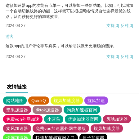
这款加速器app的功能有点单一，可以增加一些新功能。比如，可以增加
一个自动切换线路的功能，这样就可以根据网络情况自动选择最优的线
路，从而获得更好的加速效果。
2024-08-27
支持
[0]
反对
[0]
游客
这款app的用户评论非常真实，可以帮助我做出更准确的选择。
2024-08-27
支持
[0]
反对
[0]
友情链接
网站地图
QuickQ
旋风加速度器
旋风加速
坚果加速器
tiktok加速器
狗急加速器官网
免费vqn外网加速
小蓝鸟
优途加速器官网
风驰加速器
旋风加速器
免费vps加速器外网苹果版
旋风加速度器
快连加速器
快连加速器官网入口
原子加速器