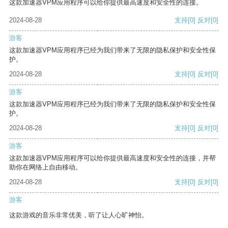
这款加速器VPM应用程序可以给你提供最高速度和安全性的连接。
2024-08-28
支持
[0]
反对
[0]
游客
这款加速器VPM应用程序已经为我们带来了无限的隐私保护和安全性保
护。
2024-08-28
支持
[0]
反对
[0]
游客
这款加速器VPM应用程序已经为我们带来了无限的隐私保护和安全性保
护。
2024-08-28
支持
[0]
反对
[0]
游客
这款加速器VPM应用程序可以给你提供最高速度和安全性的连接，并帮
助你在网络上自由移动。
2024-08-28
支持
[0]
反对
[0]
游客
这款游戏的音乐非常优美，听了让人心旷神怡。