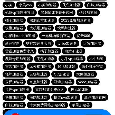
小美
小美vpn
小美加速器
飞鱼加速器
白鲸加速器
蚂蚁vp加速器官网
黑洞加速下载器官网
快联加速器
橘子加速器
黑洞官方加速器
2023免费加速神器
快橙加速器
大机场加速器
快鸭加速器
小猫咪ciash加速器
一元机场最新官网
优云666
黑洞官网
猎豹加速器官网
turbo加速器
大象加速器
雷霆加速免费永久
橘子加速器
白鲸加速器
爬墙专用加速器
飞兔加速器
小牛vp加速器
小牛加速
雷轰加速器
纵云梯加速器
起飞加速器
海外梯子官网
轻蜂加速器
元链加速器
CC加速器
大象加速器
云梯加速器
点点加速器
轻蜂加速器
veee加速器
快连vρn加速器
雷霆加速免费永久
极风加速器
快橙加速器
海鸥加速器
快连pvn加速器
黑洞加速官网
白鲸加速器
十大免费网络加速神器
苹果加速器
元链加速器