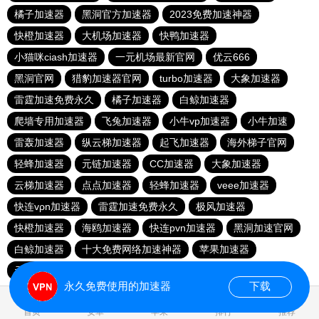
橘子加速器
黑洞官方加速器
2023免费加速神器
快橙加速器
大机场加速器
快鸭加速器
小猫咪ciash加速器
一元机场最新官网
优云666
黑洞官网
猎豹加速器官网
turbo加速器
大象加速器
雷霆加速免费永久
橘子加速器
白鲸加速器
爬墙专用加速器
飞兔加速器
小牛vp加速器
小牛加速
雷轰加速器
纵云梯加速器
起飞加速器
海外梯子官网
轻蜂加速器
元链加速器
CC加速器
大象加速器
云梯加速器
点点加速器
轻蜂加速器
veee加速器
快连vρn加速器
雷霆加速免费永久
极风加速器
快橙加速器
海鸥加速器
快连pvn加速器
黑洞加速官网
白鲸加速器
十大免费网络加速神器
苹果加速器
元链加速器
永久免费使用的加速器
下载
0.037589s
首页
安卓
苹果
排行
推荐