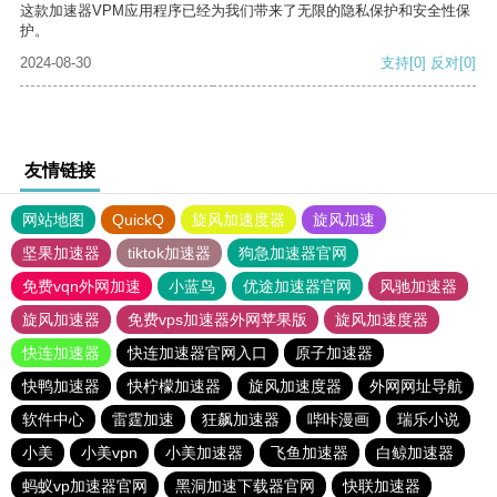
这款加速器VPM应用程序已经为我们带来了无限的隐私保护和安全性保
护。
2024-08-30
支持
[0]
反对
[0]
友情链接
网站地图
QuickQ
旋风加速度器
旋风加速
坚果加速器
tiktok加速器
狗急加速器官网
免费vqn外网加速
小蓝鸟
优途加速器官网
风驰加速器
旋风加速器
免费vps加速器外网苹果版
旋风加速度器
快连加速器
快连加速器官网入口
原子加速器
快鸭加速器
快柠檬加速器
旋风加速度器
外网网址导航
软件中心
雷霆加速
狂飙加速器
哔咔漫画
瑞乐小说
小美
小美vpn
小美加速器
飞鱼加速器
白鲸加速器
蚂蚁vp加速器官网
黑洞加速下载器官网
快联加速器