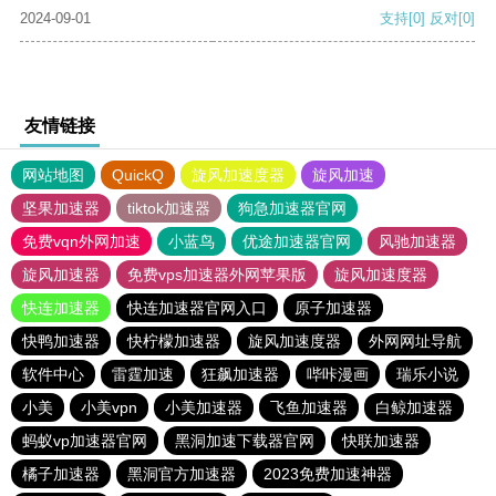
2024-09-01
支持
[0]
反对
[0]
友情链接
网站地图
QuickQ
旋风加速度器
旋风加速
坚果加速器
tiktok加速器
狗急加速器官网
免费vqn外网加速
小蓝鸟
优途加速器官网
风驰加速器
旋风加速器
免费vps加速器外网苹果版
旋风加速度器
快连加速器
快连加速器官网入口
原子加速器
快鸭加速器
快柠檬加速器
旋风加速度器
外网网址导航
软件中心
雷霆加速
狂飙加速器
哔咔漫画
瑞乐小说
小美
小美vpn
小美加速器
飞鱼加速器
白鲸加速器
蚂蚁vp加速器官网
黑洞加速下载器官网
快联加速器
橘子加速器
黑洞官方加速器
2023免费加速神器