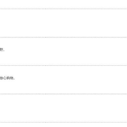
野。
够放心购物。