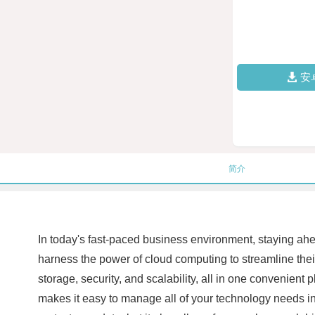
安
简介
In today's fast-paced business environment, staying ahe
harness the power of cloud computing to streamline thei
storage, security, and scalability, all in one convenient
makes it easy to manage all of your technology needs in 