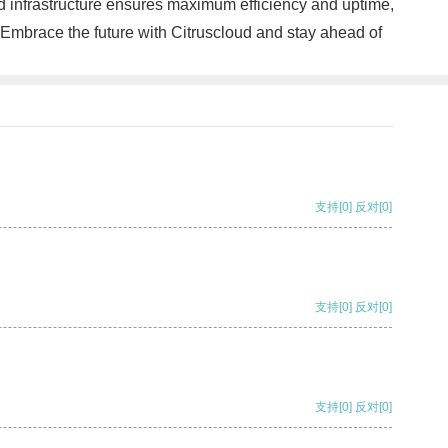
ced infrastructure ensures maximum efficiency and uptime,
 Embrace the future with Citruscloud and stay ahead of
支持
[0]
反对
[0]
支持
[0]
反对
[0]
支持
[0]
反对
[0]