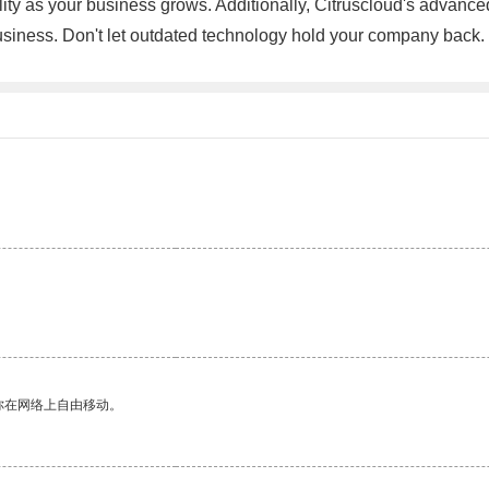
bility as your business grows. Additionally, Citruscloud's advan
usiness. Don't let outdated technology hold your company back.
你在网络上自由移动。