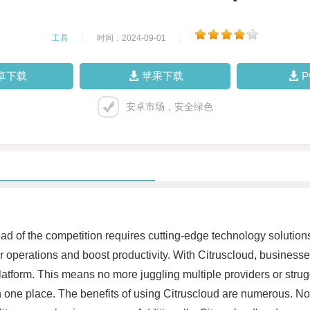
工具
|
时间：2024-09-01
|
卓下载
苹果下载
安卓市场，安全绿色
ad of the competition requires cutting-edge technology solutions
r operations and boost productivity. With Citruscloud, business
 platform. This means no more juggling multiple providers or stru
one place. The benefits of using Citruscloud are numerous. Not on