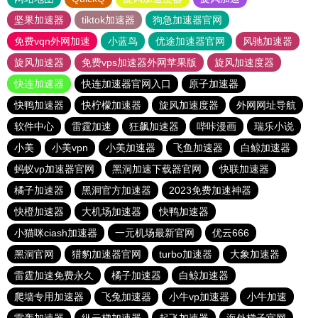
坚果加速器
tiktok加速器
狗急加速器官网
免费vqn外网加速
小蓝鸟
优途加速器官网
风驰加速器
旋风加速器
免费vps加速器外网苹果版
旋风加速度器
快连加速器
快连加速器官网入口
原子加速器
快鸭加速器
快柠檬加速器
旋风加速度器
外网网址导航
软件中心
雷霆加速
狂飙加速器
哔咔漫画
瑞乐小说
小美
小美vpn
小美加速器
飞鱼加速器
白鲸加速器
蚂蚁vp加速器官网
黑洞加速下载器官网
快联加速器
橘子加速器
黑洞官方加速器
2023免费加速神器
快橙加速器
大机场加速器
快鸭加速器
小猫咪ciash加速器
一元机场最新官网
优云666
黑洞官网
猎豹加速器官网
turbo加速器
大象加速器
雷霆加速免费永久
橘子加速器
白鲸加速器
爬墙专用加速器
飞兔加速器
小牛vp加速器
小牛加速