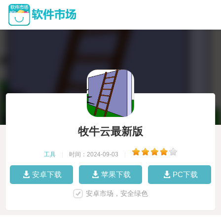
牧牛云最新版
工具
|
时间：2024-09-03
|
安卓下载
苹果下载
PC下载
安卓市场，安全绿色