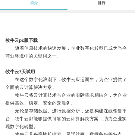
简介
排行
牧牛云pc版下载
随着信息技术的快速发展，企业数字化转型已成为当今
商业环境中的关键词之一。
牧牛云7天试用
在这个数字化浪潮下，牧牛云应运而生，为企业提供了
全面的云计算解决方案。
牧牛云将云计算技术与企业的实际需求相结合，为企业
提供高效、稳定、安全的云服务。
无论是存储数据、进行数据分析，还是构建在线销售平
台，牧牛云都能够提供可靠的云计算解决方案，助力企业实
现数字化转型。
牧牛云具备弹性扩缩容、灵活计费、数据备份等特点，