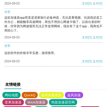
2024-09-03
支持
[0]
反对
[0]
游客
这款加速器app简直是居家旅行必备神器，无论是看视频、玩游戏还是工
作办公，都能畅享高速网络，再也不用担心网速卡顿了。以前出差的时
候，经常因为网速慢而无法正常使用网络，现在有了这个app，我再也不
用担心了。
2024-09-03
支持
[0]
反对
[0]
游客
这款软件的价格非常实惠，值得推荐。
2024-09-03
支持
[0]
反对
[0]
友情链接
网站地图
QuickQ
旋风加速度器
旋风加速
坚果加速器
tiktok加速器
狗急加速器官网