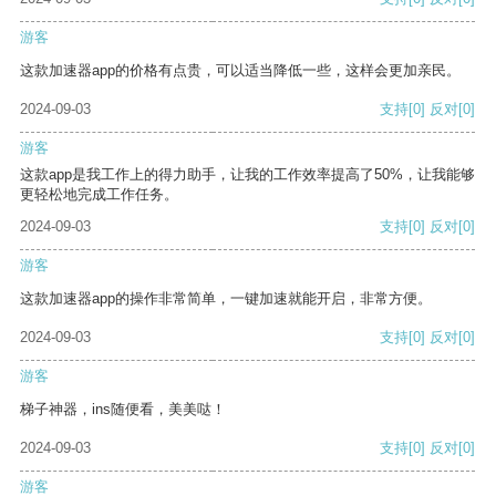
游客
这款加速器app的价格有点贵，可以适当降低一些，这样会更加亲民。
2024-09-03
支持
[0]
反对
[0]
游客
这款app是我工作上的得力助手，让我的工作效率提高了50%，让我能够
更轻松地完成工作任务。
2024-09-03
支持
[0]
反对
[0]
游客
这款加速器app的操作非常简单，一键加速就能开启，非常方便。
2024-09-03
支持
[0]
反对
[0]
游客
梯子神器，ins随便看，美美哒！
2024-09-03
支持
[0]
反对
[0]
游客