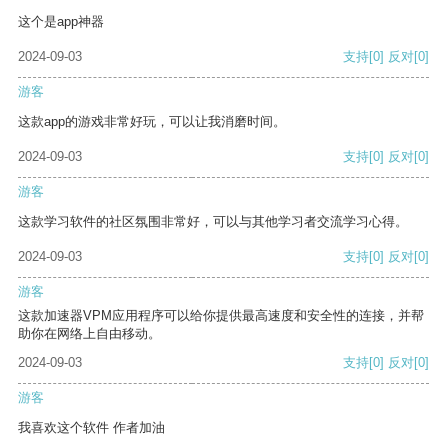
这个是app神器
2024-09-03
支持
[0]
反对
[0]
游客
这款app的游戏非常好玩，可以让我消磨时间。
2024-09-03
支持
[0]
反对
[0]
游客
这款学习软件的社区氛围非常好，可以与其他学习者交流学习心得。
2024-09-03
支持
[0]
反对
[0]
游客
这款加速器VPM应用程序可以给你提供最高速度和安全性的连接，并帮
助你在网络上自由移动。
2024-09-03
支持
[0]
反对
[0]
游客
我喜欢这个软件 作者加油