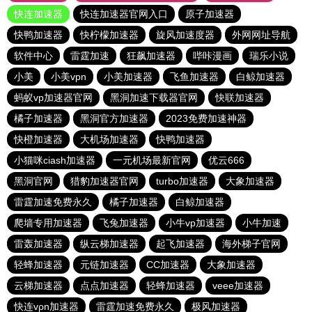
快连加速器
快连加速器官网入口
原子加速器
快鸭加速器
快柠檬加速器
旋风加速度器
外网网址导航
软件中心
雷霆加速
狂飙加速器
哔咔漫画
瑞乐小说
小美
小美vpn
小美加速器
飞鱼加速器
白鲸加速器
蚂蚁vp加速器官网
黑洞加速下载器官网
快联加速器
橘子加速器
黑洞官方加速器
2023免费加速神器
快橙加速器
大机场加速器
快鸭加速器
小猫咪ciash加速器
一元机场最新官网
优云666
黑洞官网
猎豹加速器官网
turbo加速器
大象加速器
雷霆加速免费永久
橘子加速器
白鲸加速器
爬墙专用加速器
飞兔加速器
小牛vp加速器
小牛加速
雷轰加速器
纵云梯加速器
起飞加速器
海外梯子官网
轻蜂加速器
元链加速器
CC加速器
大象加速器
云梯加速器
点点加速器
轻蜂加速器
veee加速器
快连vρn加速器
雷霆加速免费永久
极风加速器