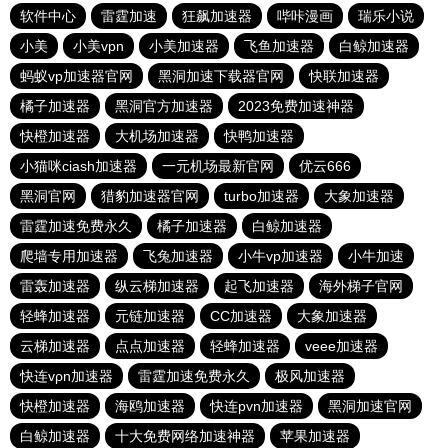
软件中心
雷霆加速
狂飙加速器
哔咔漫画
瑞乐小说
小美
小美vpn
小美加速器
飞鱼加速器
白鲸加速器
蚂蚁vp加速器官网
黑洞加速下载器官网
快联加速器
橘子加速器
黑洞官方加速器
2023免费加速神器
快橙加速器
大机场加速器
快鸭加速器
小猫咪ciash加速器
一元机场最新官网
优云666
黑洞官网
猎豹加速器官网
turbo加速器
大象加速器
雷霆加速免费永久
橘子加速器
白鲸加速器
爬墙专用加速器
飞兔加速器
小牛vp加速器
小牛加速
雷轰加速器
纵云梯加速器
起飞加速器
海外梯子官网
轻蜂加速器
元链加速器
CC加速器
大象加速器
云梯加速器
点点加速器
轻蜂加速器
veee加速器
快连vρn加速器
雷霆加速免费永久
极风加速器
快橙加速器
海鸥加速器
快连pvn加速器
黑洞加速官网
白鲸加速器
十大免费网络加速神器
苹果加速器