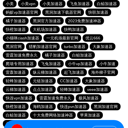
小美
小美vpn
小美加速器
飞鱼加速器
白鲸加速器
蚂蚁vp加速器官网
黑洞加速下载器官网
快联加速器
橘子加速器
黑洞官方加速器
2023免费加速神器
快橙加速器
大机场加速器
快鸭加速器
小猫咪ciash加速器
一元机场最新官网
优云666
黑洞官网
猎豹加速器官网
turbo加速器
大象加速器
雷霆加速免费永久
橘子加速器
白鲸加速器
爬墙专用加速器
飞兔加速器
小牛vp加速器
小牛加速
雷轰加速器
纵云梯加速器
起飞加速器
海外梯子官网
轻蜂加速器
元链加速器
CC加速器
大象加速器
云梯加速器
点点加速器
轻蜂加速器
veee加速器
快连vρn加速器
雷霆加速免费永久
极风加速器
快橙加速器
海鸥加速器
快连pvn加速器
黑洞加速官网
白鲸加速器
十大免费网络加速神器
苹果加速器
元链加速器