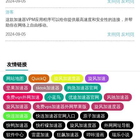
2024-09-05
支持
[0]
反对
[0]
游客
这款加速器VPM应用程序可以给你提供最高速度和安全性的连接，并帮
助你在网络上自由移动。
2024-09-05
支持
[0]
反对
[0]
友情链接
网站地图
QuickQ
旋风加速度器
旋风加速
坚果加速器
tiktok加速器
狗急加速器官网
免费vqn外网加速
小蓝鸟
优途加速器官网
风驰加速器
旋风加速器
免费vps加速器外网苹果版
旋风加速度器
快连加速器
快连加速器官网入口
原子加速器
快鸭加速器
快柠檬加速器
旋风加速度器
外网网址导航
软件中心
雷霆加速
狂飙加速器
哔咔漫画
瑞乐小说