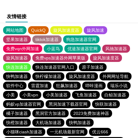
友情链接
网站地图
QuickQ
旋风加速度器
旋风加速
坚果加速器
tiktok加速器
狗急加速器官网
免费vqn外网加速
小蓝鸟
优途加速器官网
风驰加速器
旋风加速器
免费vps加速器外网苹果版
旋风加速度器
快连加速器
快连加速器官网入口
原子加速器
快鸭加速器
快柠檬加速器
旋风加速度器
外网网址导航
软件中心
雷霆加速
狂飙加速器
哔咔漫画
瑞乐小说
小美
小美vpn
小美加速器
飞鱼加速器
白鲸加速器
蚂蚁vp加速器官网
黑洞加速下载器官网
快联加速器
橘子加速器
黑洞官方加速器
2023免费加速神器
快橙加速器
大机场加速器
快鸭加速器
小猫咪ciash加速器
一元机场最新官网
优云666