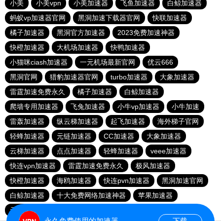
小美
小美vpn
小美加速器
飞鱼加速器
白鲸加速器
蚂蚁vp加速器官网
黑洞加速下载器官网
快联加速器
橘子加速器
黑洞官方加速器
2023免费加速神器
快橙加速器
大机场加速器
快鸭加速器
小猫咪ciash加速器
一元机场最新官网
优云666
黑洞官网
猎豹加速器官网
turbo加速器
大象加速器
雷霆加速免费永久
橘子加速器
白鲸加速器
爬墙专用加速器
飞兔加速器
小牛vp加速器
小牛加速
雷轰加速器
纵云梯加速器
起飞加速器
海外梯子官网
轻蜂加速器
元链加速器
CC加速器
大象加速器
云梯加速器
点点加速器
轻蜂加速器
veee加速器
快连vρn加速器
雷霆加速免费永久
极风加速器
快橙加速器
海鸥加速器
快连pvn加速器
黑洞加速官网
白鲸加速器
十大免费网络加速神器
苹果加速器
元链加速器
永久免费使用的加速器
下载