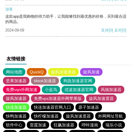
游客
这款app是我购物的得力助手，让我能够找到最优惠的价格，买到最合适
的商品。
2024-09-09
支持
[0]
反对
[0]
友情链接
网站地图
QuickQ
旋风加速度器
旋风加速
坚果加速器
tiktok加速器
狗急加速器官网
免费vqn外网加速
小蓝鸟
优途加速器官网
风驰加速器
旋风加速器
免费vps加速器外网苹果版
旋风加速度器
快连加速器
快连加速器官网入口
原子加速器
快鸭加速器
快柠檬加速器
旋风加速度器
外网网址导航
软件中心
雷霆加速
狂飙加速器
哔咔漫画
瑞乐小说