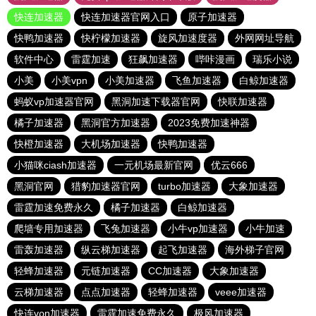
快连加速器
快连加速器官网入口
原子加速器
快鸭加速器
快柠檬加速器
旋风加速度器
外网网址导航
软件中心
雷霆加速
狂飙加速器
哔咔漫画
瑞乐小说
小美
小美vpn
小美加速器
飞鱼加速器
白鲸加速器
蚂蚁vp加速器官网
黑洞加速下载器官网
快联加速器
橘子加速器
黑洞官方加速器
2023免费加速神器
快橙加速器
大机场加速器
快鸭加速器
小猫咪ciash加速器
一元机场最新官网
优云666
黑洞官网
猎豹加速器官网
turbo加速器
大象加速器
雷霆加速免费永久
橘子加速器
白鲸加速器
爬墙专用加速器
飞兔加速器
小牛vp加速器
小牛加速
雷轰加速器
纵云梯加速器
起飞加速器
海外梯子官网
轻蜂加速器
元链加速器
CC加速器
大象加速器
云梯加速器
点点加速器
轻蜂加速器
veee加速器
快连vρn加速器
雷霆加速免费永久
极风加速器