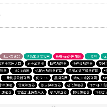
。
tiktok加速器
狗急加速器官网
免费vqn外网加速
小蓝鸟
优
加速器官网入口
原子加速器
快鸭加速器
快柠檬加速器
旋风
速器
白鲸加速器
蚂蚁vp加速器官网
黑洞加速下载器官网
一元机场最新官网
优云666
黑洞官网
猎豹加速器官网
t
小牛加速
雷轰加速器
纵云梯加速器
起飞加速器
海外梯子官
ρn加速器
雷霆加速免费永久
极风加速器
快橙加速器
海鸥加