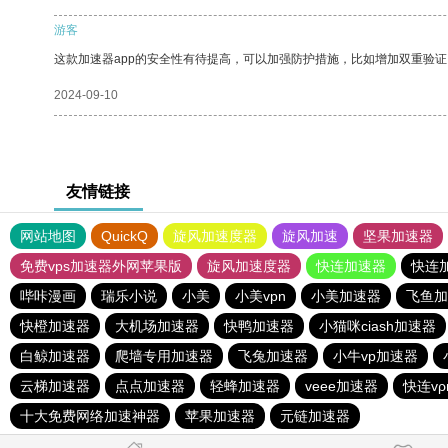
游客
这款加速器app的安全性有待提高，可以加强防护措施，比如增加双重验证
2024-09-10
友情链接
网站地图
QuickQ
旋风加速度器
旋风加速
坚果加速器
免费vps加速器外网苹果版
旋风加速度器
快连加速器
快连
哔咔漫画
瑞乐小说
小美
小美vpn
小美加速器
飞鱼加
快橙加速器
大机场加速器
快鸭加速器
小猫咪ciash加速器
白鲸加速器
爬墙专用加速器
飞兔加速器
小牛vp加速器
云梯加速器
点点加速器
轻蜂加速器
veee加速器
快连v
十大免费网络加速神器
苹果加速器
元链加速器