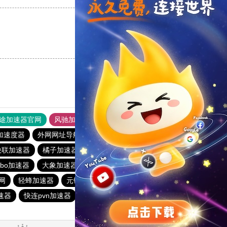
支持
[0]
反对
[0]
途加速器官网
风驰加速器
旋风加速器
加速度器
外网网址导航
软件中心
雷霆加速
狂飙加速器
快联加速器
橘子加速器
黑洞官方加速器
2023免费加速神器
urbo加速器
大象加速器
雷霆加速免费永久
橘子加速器
网
轻蜂加速器
元链加速器
CC加速器
大象加速器
速器
快连pvn加速器
黑洞加速官网
白鲸加速器