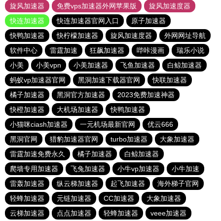
旋风加速器
免费vps加速器外网苹果版
旋风加速度器
快连加速器
快连加速器官网入口
原子加速器
快鸭加速器
快柠檬加速器
旋风加速度器
外网网址导航
软件中心
雷霆加速
狂飙加速器
哔咔漫画
瑞乐小说
小美
小美vpn
小美加速器
飞鱼加速器
白鲸加速器
蚂蚁vp加速器官网
黑洞加速下载器官网
快联加速器
橘子加速器
黑洞官方加速器
2023免费加速神器
快橙加速器
大机场加速器
快鸭加速器
小猫咪ciash加速器
一元机场最新官网
优云666
黑洞官网
猎豹加速器官网
turbo加速器
大象加速器
雷霆加速免费永久
橘子加速器
白鲸加速器
爬墙专用加速器
飞兔加速器
小牛vp加速器
小牛加速
雷轰加速器
纵云梯加速器
起飞加速器
海外梯子官网
轻蜂加速器
元链加速器
CC加速器
大象加速器
云梯加速器
点点加速器
轻蜂加速器
veee加速器