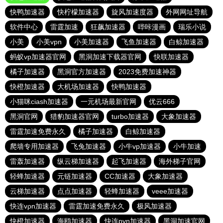
快鸭加速器
快柠檬加速器
旋风加速度器
外网网址导航
软件中心
雷霆加速
狂飙加速器
哔咔漫画
瑞乐小说
小美
小美vpn
小美加速器
飞鱼加速器
白鲸加速器
蚂蚁vp加速器官网
黑洞加速下载器官网
快联加速器
橘子加速器
黑洞官方加速器
2023免费加速神器
快橙加速器
大机场加速器
快鸭加速器
小猫咪ciash加速器
一元机场最新官网
优云666
黑洞官网
猎豹加速器官网
turbo加速器
大象加速器
雷霆加速免费永久
橘子加速器
白鲸加速器
爬墙专用加速器
飞兔加速器
小牛vp加速器
小牛加速
雷轰加速器
纵云梯加速器
起飞加速器
海外梯子官网
轻蜂加速器
元链加速器
CC加速器
大象加速器
云梯加速器
点点加速器
轻蜂加速器
veee加速器
快连vρn加速器
雷霆加速免费永久
极风加速器
快橙加速器
海鸥加速器
快连pvn加速器
黑洞加速官网