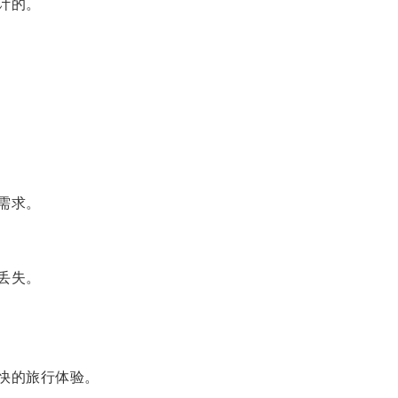
计的。
需求。
丢失。
愉快的旅行体验。