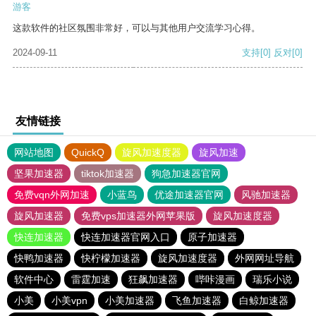
游客
这款软件的社区氛围非常好，可以与其他用户交流学习心得。
2024-09-11
支持
[0]
反对
[0]
友情链接
网站地图
QuickQ
旋风加速度器
旋风加速
坚果加速器
tiktok加速器
狗急加速器官网
免费vqn外网加速
小蓝鸟
优途加速器官网
风驰加速器
旋风加速器
免费vps加速器外网苹果版
旋风加速度器
快连加速器
快连加速器官网入口
原子加速器
快鸭加速器
快柠檬加速器
旋风加速度器
外网网址导航
软件中心
雷霆加速
狂飙加速器
哔咔漫画
瑞乐小说
小美
小美vpn
小美加速器
飞鱼加速器
白鲸加速器