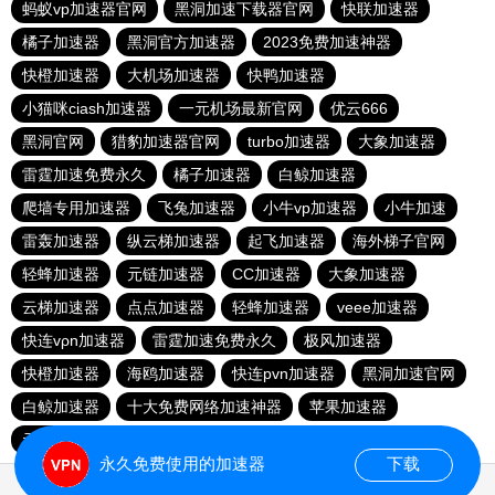
蚂蚁vp加速器官网
黑洞加速下载器官网
快联加速器
橘子加速器
黑洞官方加速器
2023免费加速神器
快橙加速器
大机场加速器
快鸭加速器
小猫咪ciash加速器
一元机场最新官网
优云666
黑洞官网
猎豹加速器官网
turbo加速器
大象加速器
雷霆加速免费永久
橘子加速器
白鲸加速器
爬墙专用加速器
飞兔加速器
小牛vp加速器
小牛加速
雷轰加速器
纵云梯加速器
起飞加速器
海外梯子官网
轻蜂加速器
元链加速器
CC加速器
大象加速器
云梯加速器
点点加速器
轻蜂加速器
veee加速器
快连vρn加速器
雷霆加速免费永久
极风加速器
快橙加速器
海鸥加速器
快连pvn加速器
黑洞加速官网
白鲸加速器
十大免费网络加速神器
苹果加速器
元链加速器
永久免费使用的加速器
下载