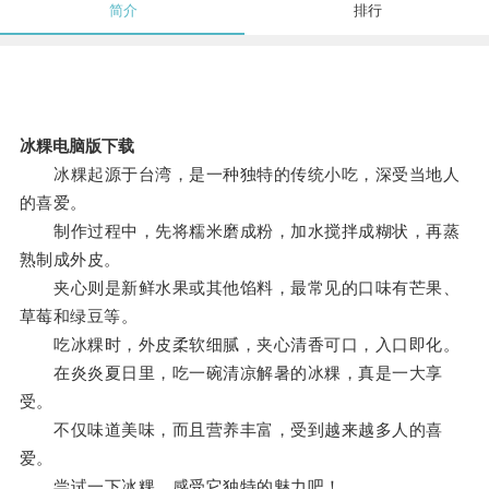
简介
排行
冰粿电脑版下载
冰粿起源于台湾，是一种独特的传统小吃，深受当地人
的喜爱。
制作过程中，先将糯米磨成粉，加水搅拌成糊状，再蒸
熟制成外皮。
夹心则是新鲜水果或其他馅料，最常见的口味有芒果、
草莓和绿豆等。
吃冰粿时，外皮柔软细腻，夹心清香可口，入口即化。
在炎炎夏日里，吃一碗清凉解暑的冰粿，真是一大享
受。
不仅味道美味，而且营养丰富，受到越来越多人的喜
爱。
尝试一下冰粿，感受它独特的魅力吧！。