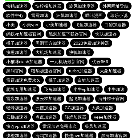
快鸭加速器
快柠檬加速器
旋风加速度器
外网网址导航
软件中心
雷霆加速
狂飙加速器
哔咔漫画
瑞乐小说
小美
小美vpn
小美加速器
飞鱼加速器
白鲸加速器
蚂蚁vp加速器官网
黑洞加速下载器官网
快联加速器
橘子加速器
黑洞官方加速器
2023免费加速神器
快橙加速器
大机场加速器
快鸭加速器
小猫咪ciash加速器
一元机场最新官网
优云666
黑洞官网
猎豹加速器官网
turbo加速器
大象加速器
雷霆加速免费永久
橘子加速器
白鲸加速器
爬墙专用加速器
飞兔加速器
小牛vp加速器
小牛加速
雷轰加速器
纵云梯加速器
起飞加速器
海外梯子官网
轻蜂加速器
元链加速器
CC加速器
大象加速器
云梯加速器
点点加速器
轻蜂加速器
veee加速器
快连vρn加速器
雷霆加速免费永久
极风加速器
快橙加速器
海鸥加速器
快连pvn加速器
黑洞加速官网