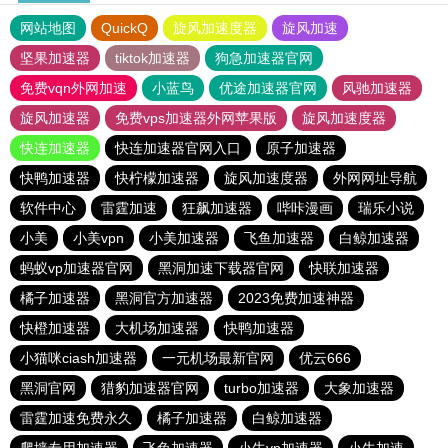
网站地图
QuickQ
旋风加速度器
旋风加速
坚果加速器
tiktok加速器
狗急加速器官网
免费vqn外网加速
小蓝鸟
优途加速器官网
风驰加速器
旋风加速器
免费vps加速器外网苹果版
旋风加速度器
快连加速器
快连加速器官网入口
原子加速器
快鸭加速器
快柠檬加速器
旋风加速度器
外网网址导航
软件中心
雷霆加速
狂飙加速器
哔咔漫画
瑞乐小说
小美
小美vpn
小美加速器
飞鱼加速器
白鲸加速器
蚂蚁vp加速器官网
黑洞加速下载器官网
快联加速器
橘子加速器
黑洞官方加速器
2023免费加速神器
快橙加速器
大机场加速器
快鸭加速器
小猫咪ciash加速器
一元机场最新官网
优云666
黑洞官网
猎豹加速器官网
turbo加速器
大象加速器
雷霆加速免费永久
橘子加速器
白鲸加速器