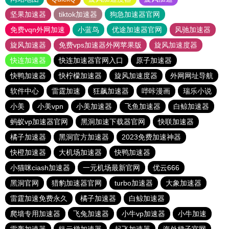
坚果加速器
tiktok加速器
狗急加速器官网
免费vqn外网加速
小蓝鸟
优途加速器官网
风驰加速器
旋风加速器
免费vps加速器外网苹果版
旋风加速度器
快连加速器
快连加速器官网入口
原子加速器
快鸭加速器
快柠檬加速器
旋风加速度器
外网网址导航
软件中心
雷霆加速
狂飙加速器
哔咔漫画
瑞乐小说
小美
小美vpn
小美加速器
飞鱼加速器
白鲸加速器
蚂蚁vp加速器官网
黑洞加速下载器官网
快联加速器
橘子加速器
黑洞官方加速器
2023免费加速神器
快橙加速器
大机场加速器
快鸭加速器
小猫咪ciash加速器
一元机场最新官网
优云666
黑洞官网
猎豹加速器官网
turbo加速器
大象加速器
雷霆加速免费永久
橘子加速器
白鲸加速器
爬墙专用加速器
飞兔加速器
小牛vp加速器
小牛加速