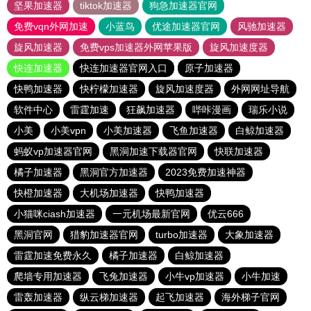
坚果加速器
tiktok加速器
狗急加速器官网
免费vqn外网加速
小蓝鸟
优途加速器官网
风驰加速器
旋风加速器
免费vps加速器外网苹果版
旋风加速度器
快连加速器
快连加速器官网入口
原子加速器
快鸭加速器
快柠檬加速器
旋风加速度器
外网网址导航
软件中心
雷霆加速
狂飙加速器
哔咔漫画
瑞乐小说
小美
小美vpn
小美加速器
飞鱼加速器
白鲸加速器
蚂蚁vp加速器官网
黑洞加速下载器官网
快联加速器
橘子加速器
黑洞官方加速器
2023免费加速神器
快橙加速器
大机场加速器
快鸭加速器
小猫咪ciash加速器
一元机场最新官网
优云666
黑洞官网
猎豹加速器官网
turbo加速器
大象加速器
雷霆加速免费永久
橘子加速器
白鲸加速器
爬墙专用加速器
飞兔加速器
小牛vp加速器
小牛加速
雷轰加速器
纵云梯加速器
起飞加速器
海外梯子官网